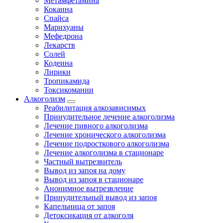
Метамфетамина
Кокаина
Спайса
Марихуаны
Мефедрона
Лекарств
Солей
Кодеина
Лирики
Тропикамида
Токсикомании
Алкоголизм
Реабилитация алкозависимых
Принудительное лечение алкоголизма
Лечение пивного алкоголизма
Лечение хронического алкоголизма
Лечение подросткового алкоголизма
Лечение алкоголизма в стационаре
Частный вытрезвитель
Вывод из запоя на дому
Вывод из запоя в стационаре
Анонимное вытрезвление
Принудительный вывод из запоя
Капельница от запоя
Детоксикация от алкоголя