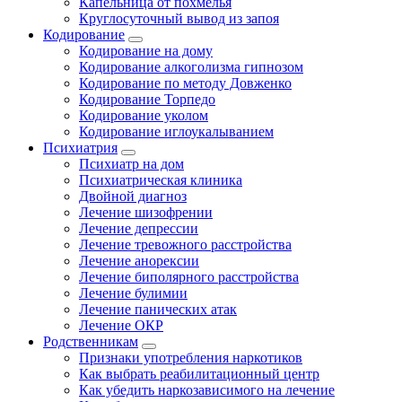
Капельница от похмелья
Круглосуточный вывод из запоя
Кодирование
Кодирование на дому
Кодирование алкоголизма гипнозом
Кодирование по методу Довженко
Кодирование Торпедо
Кодирование уколом
Кодирование иглоукалыванием
Психиатрия
Психиатр на дом
Психиатрическая клиника
Двойной диагноз
Лечение шизофрении
Лечение депрессии
Лечение тревожного расстройства
Лечение анорексии
Лечение биполярного расстройства
Лечение булимии
Лечение панических атак
Лечение ОКР
Родственникам
Признаки употребления наркотиков
Как выбрать реабилитационный центр
Как убедить наркозависимого на лечение