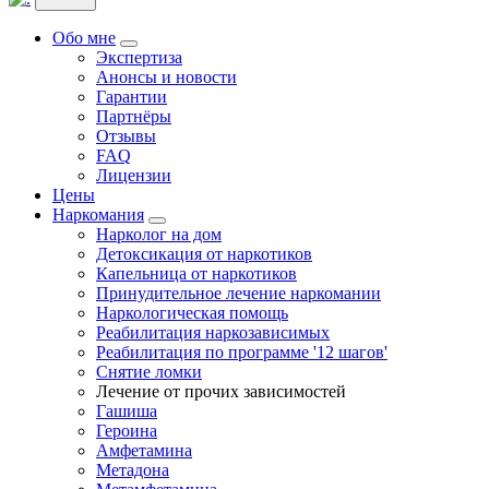
Обо мне
Экспертиза
Анонсы и новости
Гарантии
Партнёры
Отзывы
FAQ
Лицензии
Цены
Наркомания
Нарколог на дом
Детоксикация от наркотиков
Капельница от наркотиков
Принудительное лечение наркомании
Наркологическая помощь
Реабилитация наркозависимых
Реабилитация по программе '12 шагов'
Снятие ломки
Лечение от прочих зависимостей
Гашиша
Героина
Амфетамина
Метадона