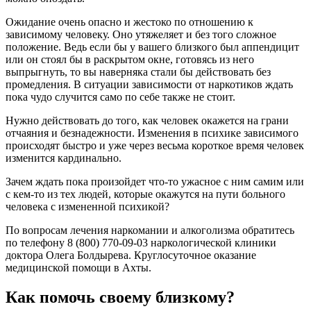
Ожидание очень опасно и жестоко по отношению к
зависимому человеку. Оно утяжеляет и без того сложное
положение. Ведь если бы у вашего близкого был аппендицит
или он стоял бы в раскрытом окне, готовясь из него
выпрыгнуть, то вы наверняка стали бы действовать без
промедления. В ситуации зависимости от наркотиков ждать
пока чудо случится само по себе также не стоит.
Нужно действовать до того, как человек окажется на грани
отчаяния и безнадежности. Изменения в психике зависимого
происходят быстро и уже через весьма короткое время человек
изменится кардинально.
Зачем ждать пока произойдет что-то ужасное с ним самим или
с кем-то из тех людей, которые окажутся на пути больного
человека с измененной психикой?
По вопросам лечения наркомании и алкоголизма обратитесь
по телефону 8 (800) 770-09-03 наркологической клиники
доктора Олега Болдырева. Круглосуточное оказание
медицинской помощи в Ахты.
Как помочь своему близкому?