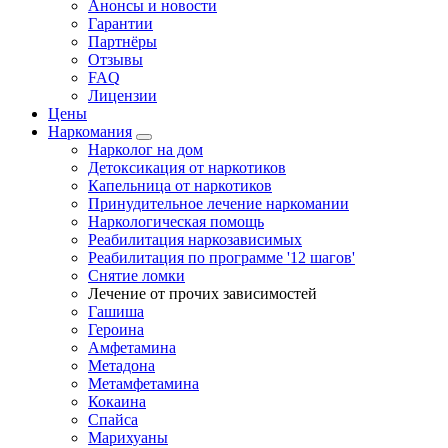
Анонсы и новости
Гарантии
Партнёры
Отзывы
FAQ
Лицензии
Цены
Наркомания
Нарколог на дом
Детоксикация от наркотиков
Капельница от наркотиков
Принудительное лечение наркомании
Наркологическая помощь
Реабилитация наркозависимых
Реабилитация по программе '12 шагов'
Снятие ломки
Лечение от прочих зависимостей
Гашиша
Героина
Амфетамина
Метадона
Метамфетамина
Кокаина
Спайса
Марихуаны