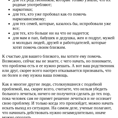
родные употребляют;
наркотики;
для тех, кто уже пробовал как-то помочь
наркозависимому;
для тех семей, которые, казалось бы, испробовали уже
все;
для тех, кто больше ни на что не надеется;
для мам и пап, бабушек и дедушка, жен и подруг, мужей
и молодых людей, друзей и работодателей, которые
хотят помочь своим близким.
К счастью для вашего близкого, вы хотите ему помочь.
Возможно, сейчас вы не знаете, с чего начать, но понимаете,
что проблема есть и ее нужно решать. А вот ваш родственник
или друг, скорее всего наотрез отказывается признавать, что
он болен и ему нужна ваша помощь.
Как и многие другие люди, столкнувшиеся с подобной
проблемой, вы, скорее всего, считаете, что нельзя убедить
больного лечиться, ничего не получится сделать до тех пор,
пока человек сам не примет решение лечиться и не осознает
свою проблему. И только когда это произойдет, можно начать
искать выход из ситуации. На самом деле, ученые полагают,
что начинать действовать нужно незамедлительно, иначе
можно опоздать.