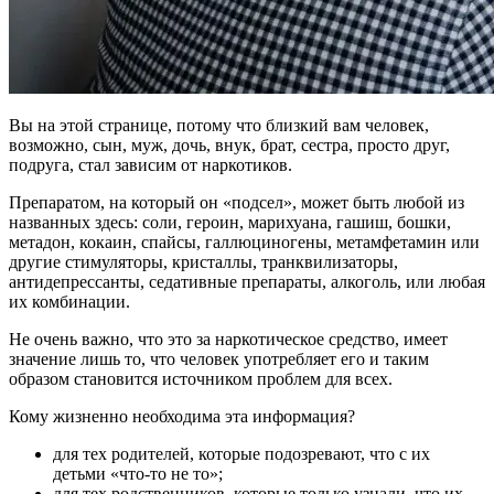
Вы на этой странице, потому что близкий вам человек,
возможно, сын, муж, дочь, внук, брат, сестра, просто друг,
подруга, стал зависим от наркотиков.
Препаратом, на который он «подсел», может быть любой из
названных здесь: соли, героин, марихуана, гашиш, бошки,
метадон, кокаин, спайсы, галлюциногены, метамфетамин или
другие стимуляторы, кристаллы, транквилизаторы,
антидепрессанты, седативные препараты, алкоголь, или любая
их комбинации.
Не очень важно, что это за наркотическое средство, имеет
значение лишь то, что человек употребляет его и таким
образом становится источником проблем для всех.
Кому жизненно необходима эта информация?
для тех родителей, которые подозревают, что с их
детьми «что-то не то»;
для тех родственников, которые только узнали, что их