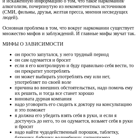
и искаженную информацию о том, что такое наркомания/
алкоголизм, почерпнутую из некомпетентных источников
(СМИ, фильмы, друзья, желтая пресса, мнения несведущих
людей).
Основная проблема в том, что вокруг наркомании существует
множество мифов и заблуждений. И главные мифы звучат так.
МИФЫ О ЗАВИСИМОСТИ
он просто запутался, у него трудный период
он сам одумается и бросит
если я его контролирую и буду правильно себя вести, то
он прекратит употреблять
он может выбирать употреблять ему или нет,
употребляет по своей воле
причина во внешних обстоятельствах, надо помочь ему
их решить, и тогда все станет хорошо
виновата дурная компания
надо уговорить его сходить к доктору на консультацию
и это поможет
я должна его убедить взять себя в руки, и если я
достучусь до него, то он одумается, возьмет себя в руки
и бросит
надо найти чудодейственный порошок, таблетку,
батюшку, бабушку-волшебницу, гипнотизера,