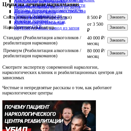
Лечение тревожного расстройства
Анонимное вытрезвление
Цены на лечение наркомании
Методы лечения наркозависимости
Лечение анорексии
Принудительный вывод из запоя
Методы лечения алкозависимости
Лечение биполярного расстройства
Капельница от запоя
Лечение созависимости
Лечение булимии
Снять ломку в стационаре (сутки)
8 500 ₽
Заказать
Детоксикация от алкоголя
Телефон доверия
Лечение панических атак
Капельница от похмелья
от 3 500
Лечение ОКР
Наркологическая помощь
Заказать
Круглосуточный вывод из запоя
₽
Стандарт (Реабилитация алкоголиков /
40 000 ₽/
Заказать
реабилитация наркоманов)
месяц
Премиум (Реабилитация алкоголиков /
80 000 ₽/
Заказать
реабилитация наркоманов)
месяц
Смотрите экспертизу современной наркологии,
наркологических клиник и реабилитационных центров для
зависимых
Честные и непредвзятые рассказы о том, как работают
наркологические центры