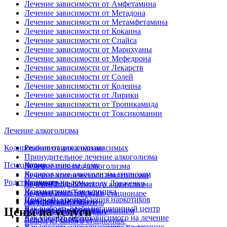
Лечение зависимости от Амфетамина
Лечение зависимости от Метадона
Лечение зависимости от Метамфетамина
Лечение зависимости от Кокаина
Лечение зависимости от Спайса
Лечение зависимости от Марихуаны
Лечение зависимости от Мефедрона
Лечение зависимости от Лекарств
Лечение зависимости от Солей
Лечение зависимости от Кодеина
Лечение зависимости от Лирики
Лечение зависимости от Тропикамида
Лечение зависимости от Токсикомании
Лечение алкоголизма
Кодирование от алкоголизма
Реабилитация алкозависимых
Принудительное лечение алкоголизма
Психиатрия
Кодирование на дому
Лечение пивного алкоголизма
Кодирование алкоголизма гипнозом
Лечение хронического алкоголизма
Родственникам
Психиатр на дом
Кодирование по методу Довженко
Лечение подросткового алкоголизма
Психиатрическая клиника
Кодирование Торпедо
Лечение алкоголизма в стационаре
Признаки употребления наркотиков
Двойной диагноз
Кодирование уколом
Частный вытрезвитель
Как выбрать реабилитационный центр
Цены на услуги
Лечение шизофрении
Кодирование иглоукалыванием
Вывод из запоя на дому
Как убедить наркозависимого на лечение
Лечение депрессии
Вывод из запоя в стационаре
Как убедить алкозависимого на лечение