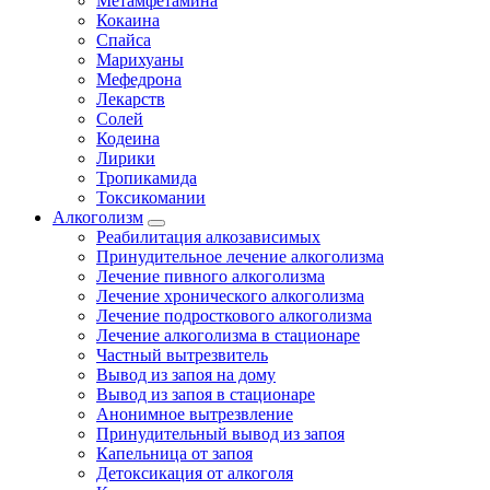
Метамфетамина
Кокаина
Спайса
Марихуаны
Мефедрона
Лекарств
Солей
Кодеина
Лирики
Тропикамида
Токсикомании
Алкоголизм
Реабилитация алкозависимых
Принудительное лечение алкоголизма
Лечение пивного алкоголизма
Лечение хронического алкоголизма
Лечение подросткового алкоголизма
Лечение алкоголизма в стационаре
Частный вытрезвитель
Вывод из запоя на дому
Вывод из запоя в стационаре
Анонимное вытрезвление
Принудительный вывод из запоя
Капельница от запоя
Детоксикация от алкоголя