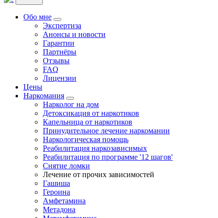
Обо мне
Экспертиза
Анонсы и новости
Гарантии
Партнёры
Отзывы
FAQ
Лицензии
Цены
Наркомания
Нарколог на дом
Детоксикация от наркотиков
Капельница от наркотиков
Принудительное лечение наркомании
Наркологическая помощь
Реабилитация наркозависимых
Реабилитация по программе '12 шагов'
Снятие ломки
Лечение от прочих зависимостей
Гашиша
Героина
Амфетамина
Метадона