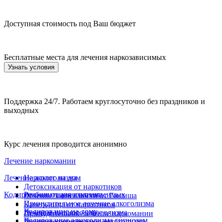
Доступная стоимость под Ваш бюджет
Бесплатные места для лечения наркозависимых
Узнать условия
Поддержка 24/7. Работаем круглосуточно без праздников и
выходных
Курс лечения проводится анонимно
Лечение наркомании
Лечение алкоголизма
Нарколог на дом
Детоксикация от наркотиков
Кодирование от алкоголизма
Реабилитация алкозависимых
Лечение зависимости от Гашиша
Принудительное лечение алкоголизма
Капельница от наркотиков
Кодирование на дому
Лечение пивного алкоголизма
Принудительное лечение наркомании
Кодирование алкоголизма гипнозом
Лечение хронического алкоголизма