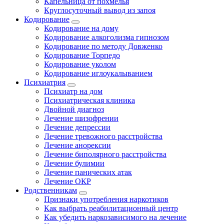
Капельница от похмелья
Круглосуточный вывод из запоя
Кодирование
Кодирование на дому
Кодирование алкоголизма гипнозом
Кодирование по методу Довженко
Кодирование Торпедо
Кодирование уколом
Кодирование иглоукалыванием
Психиатрия
Психиатр на дом
Психиатрическая клиника
Двойной диагноз
Лечение шизофрении
Лечение депрессии
Лечение тревожного расстройства
Лечение анорексии
Лечение биполярного расстройства
Лечение булимии
Лечение панических атак
Лечение ОКР
Родственникам
Признаки употребления наркотиков
Как выбрать реабилитационный центр
Как убедить наркозависимого на лечение